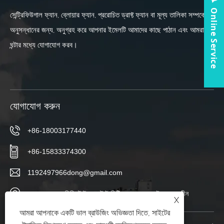
Online Service
সেন্ট্রিফিউগাল ফ্যান, ব্লোয়ার ফ্যান, প্ররোচিত ড্রাফ্ট ফ্যান বা মূল্য তালিকা সম্পর্কে
অনুসন্ধানের জন্য, অনুগ্রহ করে আপনার ইমেলটি আমাদের কাছে পাঠান এবং আমরা 24
ঘন্টার মধ্যে যোগাযোগ করব।
যোগাযোগ করুন
+86-18003177440
+86-15833374300
1192497966dong@gmail.com
চাংবোলুও গ্রাম, সিয়িং টাউন, বোটাউ সিটি, ক্যাংঝো, হেবেই প্রদেশ, চীন
X
আমরা আপনাকে একটি ভাল ব্রাউজিং অভিজ্ঞতা দিতে, সাইটের