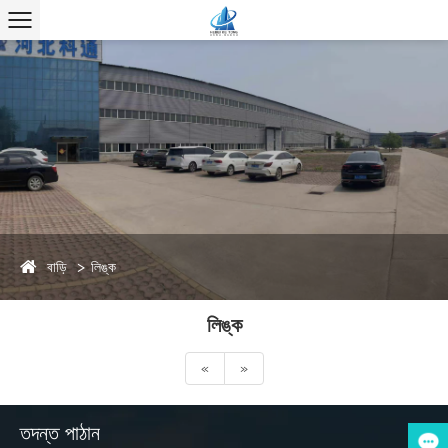
বাড়ি
লিঙ্ক
লিঙ্ক
«
»
তদন্ত পাঠান