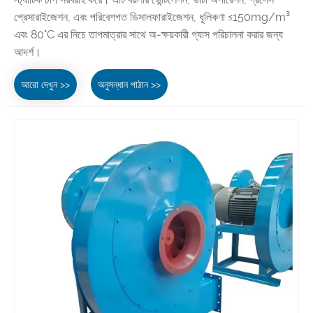
প্রেসারাইজেশন, এবং পরিবেশগত ডিসালফারাইজেশন, ধূলিকণা ≤150mg/m³
এবং 80°C এর নিচে তাপমাত্রার সাথে অ-ক্ষয়কারী গ্যাস পরিচালনা করার জন্য
আদর্শ।
আরো দেখুন >>
অনুসন্ধান পাঠান >>