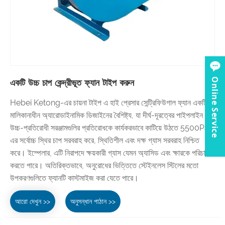
Online Service
একটি উচ্চ চাপ কেন্দ্রীভূত ফ্যান টাইপ করুন
Hebei Ketong-এর চায়না টাইপ এ হাই প্রেসার সেন্ট্রিফিউগাল ফ্যান একটি
মালিকানাধীন অ্যারোডাইনামিক ডিজাইনের বৈশিষ্ট্য, যা দীর্ঘ-দূরত্বের পাইপলাইন এবং
উচ্চ-প্রতিরোধী সরঞ্জামগুলির প্রতিরোধকে কার্যকরভাবে কাটিয়ে উঠতে 5500Pa
এর সর্বোচ্চ স্থির চাপ সরবরাহ করে, স্থিতিশীল এবং দক্ষ গ্যাস সরবরাহ নিশ্চিত
করে। ইম্পেলার, এটি নিরাপদে ক্ষয়কারী গ্যাস যেমন অ্যাসিড এবং ক্ষারকে পরিচালনা
করতে পারে। অতিরিক্তভাবে, অনুরোধের ভিত্তিতে স্টেইনলেস স্টিলের মতো
উপকরণগুলিতে ফ্যানটি কাস্টমাইজ করা যেতে পারে।
আরো দেখুন >>
অনুসন্ধান পাঠান >>