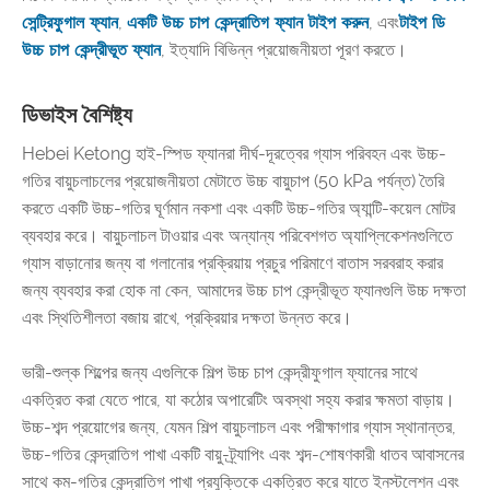
সেন্ট্রিফুগাল ফ্যান
,
একটি উচ্চ চাপ কেন্দ্রাতিগ ফ্যান টাইপ করুন
, এবং
টাইপ ডি
উচ্চ চাপ কেন্দ্রীভূত ফ্যান
, ইত্যাদি বিভিন্ন প্রয়োজনীয়তা পূরণ করতে।
ডিভাইস বৈশিষ্ট্য
Hebei Ketong হাই-স্পিড ফ্যানরা দীর্ঘ-দূরত্বের গ্যাস পরিবহন এবং উচ্চ-
গতির বায়ুচলাচলের প্রয়োজনীয়তা মেটাতে উচ্চ বায়ুচাপ (50 kPa পর্যন্ত) তৈরি
করতে একটি উচ্চ-গতির ঘূর্ণমান নকশা এবং একটি উচ্চ-গতির অ্যান্টি-কয়েল মোটর
ব্যবহার করে। বায়ুচলাচল টাওয়ার এবং অন্যান্য পরিবেশগত অ্যাপ্লিকেশনগুলিতে
গ্যাস বাড়ানোর জন্য বা গলানোর প্রক্রিয়ায় প্রচুর পরিমাণে বাতাস সরবরাহ করার
জন্য ব্যবহার করা হোক না কেন, আমাদের উচ্চ চাপ কেন্দ্রীভূত ফ্যানগুলি উচ্চ দক্ষতা
এবং স্থিতিশীলতা বজায় রাখে, প্রক্রিয়ার দক্ষতা উন্নত করে।
ভারী-শুল্ক শিল্পের জন্য এগুলিকে শিল্প উচ্চ চাপ কেন্দ্রীফুগাল ফ্যানের সাথে
একত্রিত করা যেতে পারে, যা কঠোর অপারেটিং অবস্থা সহ্য করার ক্ষমতা বাড়ায়।
উচ্চ-শব্দ প্রয়োগের জন্য, যেমন শিল্প বায়ুচলাচল এবং পরীক্ষাগার গ্যাস স্থানান্তর,
উচ্চ-গতির কেন্দ্রাতিগ পাখা একটি বায়ু-ট্র্যাপিং এবং শব্দ-শোষণকারী ধাতব আবাসনের
সাথে কম-গতির কেন্দ্রাতিগ পাখা প্রযুক্তিকে একত্রিত করে যাতে ইনস্টলেশন এবং