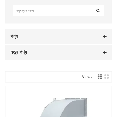
পণ্য
নতুন পণ্য
View as