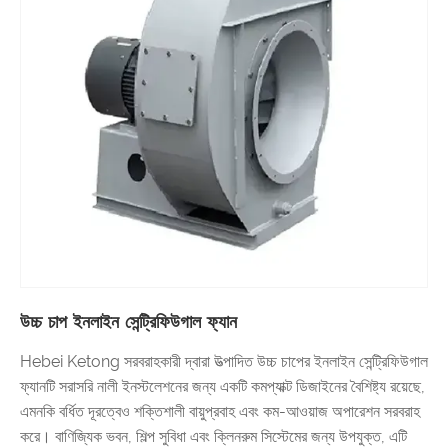
উচ্চ চাপ ইনলাইন সেন্ট্রিফিউগাল ফ্যান
Hebei Ketong সরবরাহকারী দ্বারা উত্পাদিত উচ্চ চাপের ইনলাইন সেন্ট্রিফিউগাল
ফ্যানটি সরাসরি নালী ইনস্টলেশনের জন্য একটি কমপ্যাক্ট ডিজাইনের বৈশিষ্ট্য রয়েছে,
এমনকি বর্ধিত দূরত্বেও শক্তিশালী বায়ুপ্রবাহ এবং কম-আওয়াজ অপারেশন সরবরাহ
করে। বাণিজ্যিক ভবন, শিল্প সুবিধা এবং ক্লিনরুম সিস্টেমের জন্য উপযুক্ত, এটি