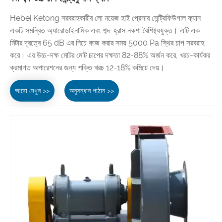
Hebei Ketong সরবরাহকারীর লো নয়েজ হাই প্রেসার সেন্ট্রিফিউগাল ফ্যান
একটি সমন্বিত অ্যারোডাইনামিক এবং শব্দ-হ্রাস নকশা বৈশিষ্ট্যযুক্ত। এটি এক
মিটার দূরত্বে 65 dB এর নিচে কাজ করার সময় 5000 Pa স্থির চাপ সরবরাহ
করে। এর উচ্চ-দক্ষ মোটর মোট চাপের দক্ষতা 82-88% অর্জন করে, খরচ-কার্যকর
ক্রমাগত অপারেশনের জন্য শক্তি খরচ 12-18% কমিয়ে দেয়।
আরো দেখুন >>
অনুসন্ধান পাঠান >>