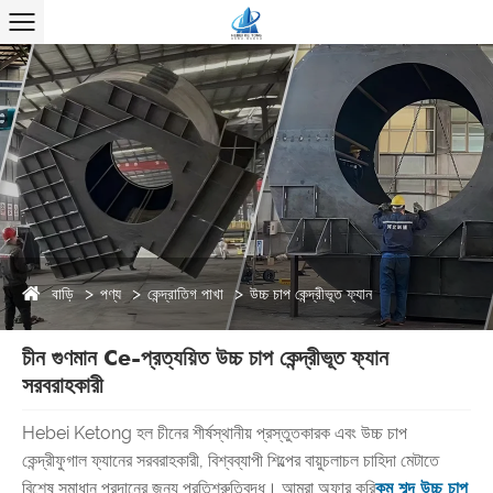
বাড়ি
পণ্য
কেন্দ্রাতিগ পাখা
উচ্চ চাপ কেন্দ্রীভূত ফ্যান
চীন গুণমান Ce-প্রত্যয়িত উচ্চ চাপ কেন্দ্রীভূত ফ্যান
সরবরাহকারী
Hebei Ketong হল চীনের শীর্ষস্থানীয় প্রস্তুতকারক এবং উচ্চ চাপ
কেন্দ্রীফুগাল ফ্যানের সরবরাহকারী, বিশ্বব্যাপী শিল্পের বায়ুচলাচল চাহিদা মেটাতে
বিশেষ সমাধান প্রদানের জন্য প্রতিশ্রুতিবদ্ধ। আমরা অফার করি
কম শব্দ উচ্চ চাপ