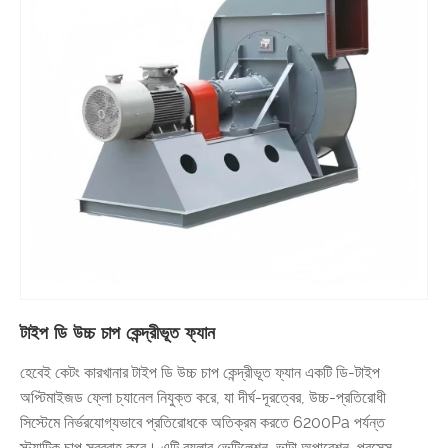
টাইপ ডি উচ্চ চাপ কেন্দ্রীভূত ফ্যান
হেবেই কেটং কারখানার টাইপ ডি উচ্চ চাপ কেন্দ্রীভূত ফ্যান একটি ডি-টাইপ
অপ্টিমাইজড ফ্লো চ্যানেল নিযুক্ত করে, যা দীর্ঘ-দূরত্বের, উচ্চ-প্রতিরোধী
সিস্টেমে নির্ভরযোগ্যভাবে প্রতিরোধকে অতিক্রম করতে 6200Pa পর্যন্ত
স্ট্যাটিক চাপ সরবরাহ করে। এটি বয়লার ভেন্টিলেশন, ভাটা অপারেশন, প্রসেস