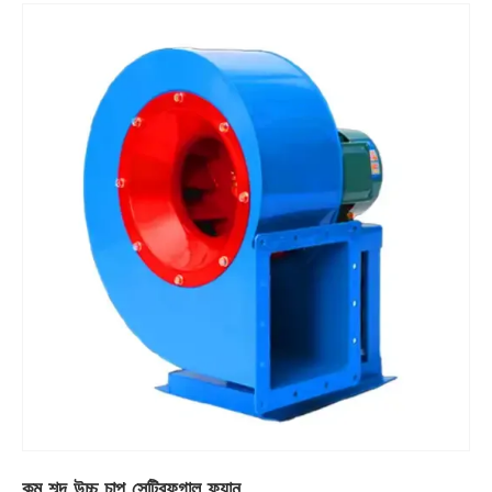
কম শব্দ উচ্চ চাপ সেন্ট্রিফুগাল ফ্যান