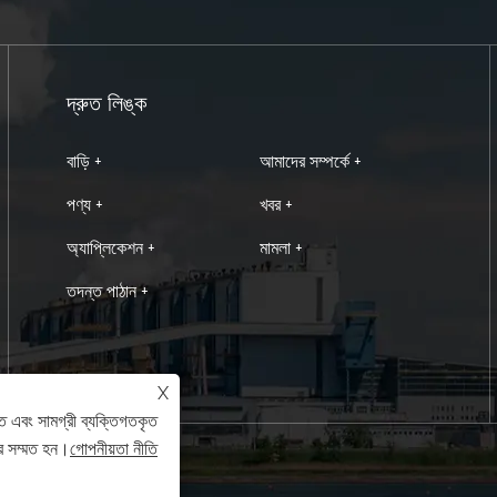
দ্রুত লিঙ্ক
বাড়ি +
আমাদের সম্পর্কে +
পণ্য +
খবর +
অ্যাপ্লিকেশন +
মামলা +
তদন্ত পাঠান +
X
ে এবং সামগ্রী ব্যক্তিগতকৃত
ে সম্মত হন।
গোপনীয়তা নীতি