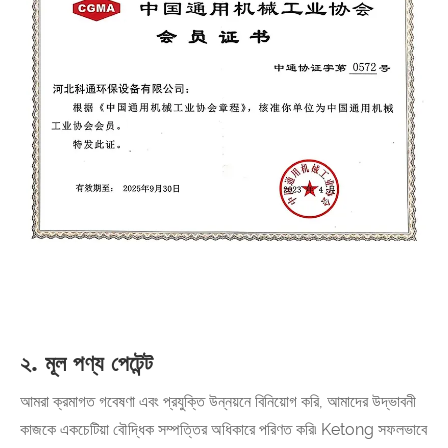
২. মূল পণ্য পেটেন্ট
আমরা ক্রমাগত গবেষণা এবং প্রযুক্তি উন্নয়নে বিনিয়োগ করি, আমাদের উদ্ভাবনী
কাজকে একচেটিয়া বৌদ্ধিক সম্পত্তির অধিকারে পরিণত করি৷ Ketong সফলভাবে