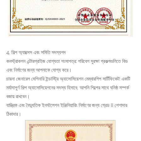
4. শিল্প অ্যাক্সেস এবং সমিতি সদস্যপদ
কনস্ট্রাকশন এন্টারপ্রাইজ যোগ্যতা শংসাপত্র: পরিবেশ সুরক্ষা প্রকল্পগুলিতে বিড
এবং নির্মাণের জন্য আপনাকে যোগ্য করে।
চায়না জেনারেল মেশিনারি ইন্ডাস্ট্রি অ্যাসোসিয়েশন মেম্বারশিপ সার্টিফিকেট: একটি
মর্যাদাপূর্ণ শিল্প অ্যাসোসিয়েশনের সদস্য হিসাবে, আপনি শিল্পের সাথে ঘনিষ্ঠ সম্পর্ক
বজায় রাখবেন।
যান্ত্রিক এবং বৈদ্যুতিক ইনস্টলেশন ইঞ্জিনিয়ারিং নির্মাণের জন্য গ্রেড II পেশাদার
ঠিকাদার।