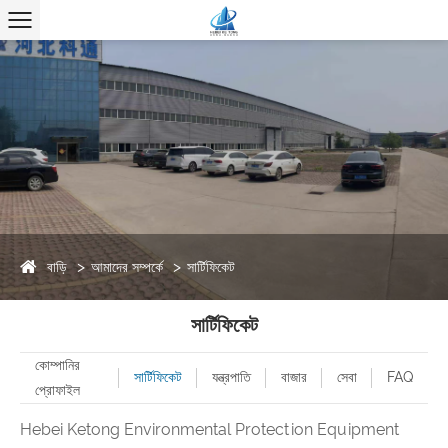
বাড়ি
আমাদের সম্পর্কে
সার্টিফিকেট
সার্টিফিকেট
কোম্পানির
সার্টিফিকেট
যন্ত্রপাতি
বাজার
সেবা
FAQ
প্রোফাইল
Hebei Ketong Environmental Protection Equipment