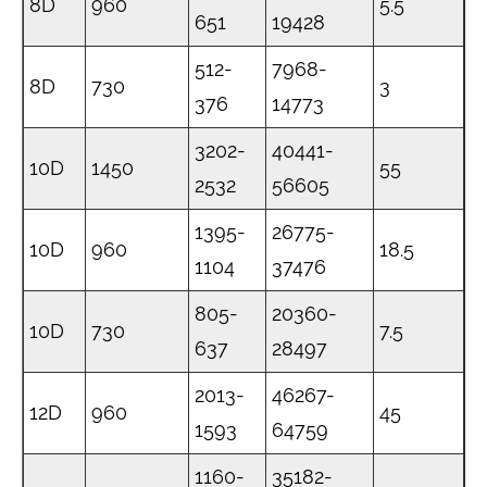
8D
960
5.5
651
19428
512-
7968-
8D
730
3
376
14773
3202-
40441-
10D
1450
55
2532
56605
1395-
26775-
10D
960
18.5
1104
37476
805-
20360-
10D
730
7.5
637
28497
2013-
46267-
12D
960
45
1593
64759
1160-
35182-