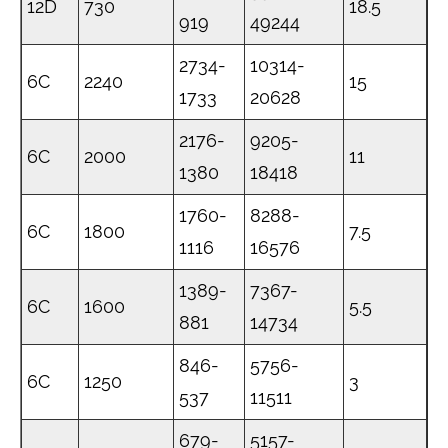
12D
730
18.5
919
49244
2734-
10314-
6C
2240
15
1733
20628
2176-
9205-
6C
2000
11
1380
18418
1760-
8288-
6C
1800
7.5
1116
16576
1389-
7367-
6C
1600
5.5
881
14734
846-
5756-
6C
1250
3
537
11511
679-
5157-