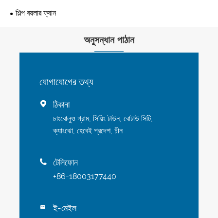
শিল্প বয়লার ফ্যান
অনুসন্ধান পাঠান
যোগাযোগের তথ্য
ঠিকানা

চাংবোলুও গ্রাম, সিয়িং টাউন, বোটাউ সিটি,
ক্যাংঝো, হেবেই প্রদেশ, চীন
টেলিফোন

+86-18003177440
ই-মেইল
