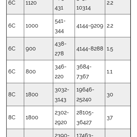
6C
1120
2.2
431
10314
541-
6C
1000
4144-9209
2.2
344
438-
6C
900
4144-8288
1.5
278
346-
3684-
6C
800
1.1
220
7367
3032-
19646-
8C
1800
30
3143
25240
2302-
28105-
8C
1800
37
2920
36427
2390-
17463-