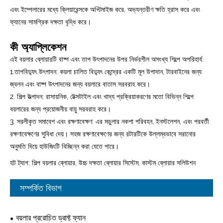
এবং ইম্পেলারের মধ্যে ক্লিয়ারেন্সকে অপ্টিমাইজ করে, অভ্যন্তরীণ ক্ষতি হ্রাস করে এবং
ফ্যানের সামগ্রিক দক্ষতা বৃদ্ধি করে।
কী অ্যাপ্লিকেশন
এই বয়লার ব্লোয়ারটি বাষ্প এবং তাপ উৎপাদনের উপর নির্ভরশীল অসংখ্য শিল্পে অপরিহার্য:
1.তাপবিদ্যুৎ উৎপাদন: কয়লা চালিত বিদ্যুৎ কেন্দ্রের একটি মূল উপাদান, টারবাইনের জন্য
জ্বলন এবং বাষ্প উৎপাদনের জন্য বয়লারে বাতাস সরবরাহ করে।
2. শিল্প উত্পাদন: রাসায়নিক, টেক্সটাইল এবং খাদ্য প্রক্রিয়াকরণের মতো বিভিন্ন শিল্পে
বয়লারের জন্য প্রয়োজনীয় বায়ু সরবরাহ করে।
3. সরলীকৃত সমাবেশ এবং রক্ষণাবেক্ষণ: এর মডুলার নকশা পরিবহন, ইনস্টলেশন, এবং পরবর্তী
রক্ষণাবেক্ষণের সুবিধা দেয়। সহজ রক্ষণাবেক্ষণের জন্য রটারটিকে উল্লম্বভাবে সরানোর
অনুমতি দিয়ে হাউজিংটি বিচ্ছিন্ন করা যেতে পারে।
হট ট্যাগ: শিল্প বয়লার ব্লোয়ার, উচ্চ দক্ষতা ব্লোয়ার সিস্টেম, কাস্টম ব্লোয়ার সলিউশন
সম্পর্কিত বিভাগ
বয়লার প্ররোচিত ড্রাফ্ট ফ্যান