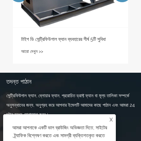
টাইপ ডি সেন্ট্রিফিউগাল ফ্যান ব্যবহারের শীর্ষ 5টি সুবিধা
আরো দেখুন >>
তদন্ত পাঠান
সেন্ট্রিফিউগাল ফ্যান, ব্লোয়ার ফ্যান, প্ররোচিত ড্রাফ্ট ফ্যান বা মূল্য তালিকা সম্পর্কে
অনুসন্ধানের জন্য, অনুগ্রহ করে আপনার ইমেলটি আমাদের কাছে পাঠান এবং আমরা 24
ঘন্টার মধ্যে যোগাযোগ করব।
X
আমরা আপনাকে একটি ভাল ব্রাউজিং অভিজ্ঞতা দিতে, সাইটের
ট্র্যাফিক বিশ্লেষণ করতে এবং সামগ্রী ব্যক্তিগতকৃত করতে