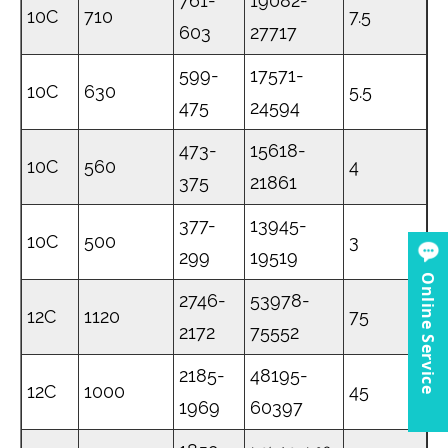
761-
19082-
10C
710
7.5
603
27717
599-
17571-
10C
630
5.5
475
24594
473-
15618-
10C
560
4
375
21861
377-
13945-
10C
500
3
299
19519
Online Service
2746-
53978-
12C
1120
75
2172
75552
2185-
48195-
12C
1000
45
1969
60397