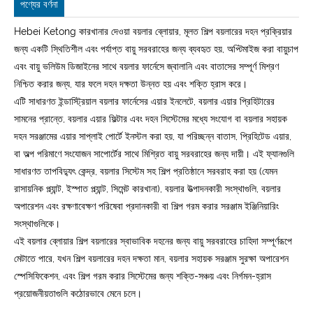
পণ্যের বর্ণনা
Hebei Ketong কারখানার দেওয়া বয়লার ব্লোয়ার, মূলত শিল্প বয়লারের দহন প্রক্রিয়ার
জন্য একটি স্থিতিশীল এবং পর্যাপ্ত বায়ু সরবরাহের জন্য ব্যবহৃত হয়, অপ্টিমাইজ করা বায়ুচাপ
এবং বায়ু ভলিউম ডিজাইনের সাথে বয়লার ফার্নেসে জ্বালানি এবং বাতাসের সম্পূর্ণ মিশ্রণ
নিশ্চিত করার জন্য, যার ফলে দহন দক্ষতা উন্নত হয় এবং শক্তি হ্রাস করে।
এটি সাধারণত ইন্ডাস্ট্রিয়াল বয়লার ফার্নেসের এয়ার ইনলেটে, বয়লার এয়ার প্রিহিটারের
সামনের প্রান্তে, বয়লার এয়ার ফিল্টার এবং দহন সিস্টেমের মধ্যে সংযোগ বা বয়লার সহায়ক
দহন সরঞ্জামের এয়ার সাপ্লাই পোর্টে ইনস্টল করা হয়, যা পরিচ্ছন্ন বাতাস, প্রিহিটেড এয়ার,
বা অল্প পরিমাণে সংযোজন সাপোর্টের সাথে মিশ্রিত বায়ু সরবরাহের জন্য দায়ী। এই ফ্যানগুলি
সাধারণত তাপবিদ্যুৎ কেন্দ্র, বয়লার সিস্টেম সহ শিল্প প্রতিষ্ঠানে সরবরাহ করা হয় (যেমন
রাসায়নিক প্ল্যান্ট, ইস্পাত প্ল্যান্ট, সিমেন্ট কারখানা), বয়লার উত্পাদনকারী সংস্থাগুলি, বয়লার
অপারেশন এবং রক্ষণাবেক্ষণ পরিষেবা প্রদানকারী বা শিল্প গরম করার সরঞ্জাম ইঞ্জিনিয়ারিং
সংস্থাগুলিকে।
এই বয়লার ব্লোয়ার শিল্প বয়লারের স্বাভাবিক দহনের জন্য বায়ু সরবরাহের চাহিদা সম্পূর্ণরূপে
মেটাতে পারে, যখন শিল্প বয়লারের দহন দক্ষতা মান, বয়লার সহায়ক সরঞ্জাম সুরক্ষা অপারেশন
স্পেসিফিকেশন, এবং শিল্প গরম করার সিস্টেমের জন্য শক্তি-সঞ্চয় এবং নির্গমন-হ্রাস
প্রয়োজনীয়তাগুলি কঠোরভাবে মেনে চলে।