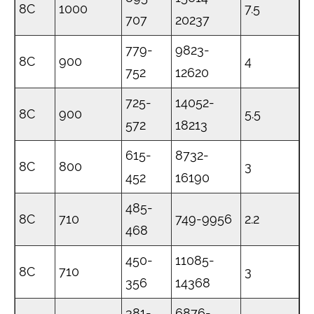
8C
1000
7.5
707
20237
779-
9823-
8C
900
4
752
12620
725-
14052-
8C
900
5.5
572
18213
615-
8732-
8C
800
3
452
16190
485-
8C
710
749-9956
2.2
468
450-
11085-
8C
710
3
356
14368
381-
6876-