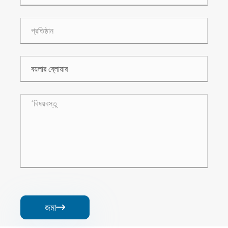
জমা
