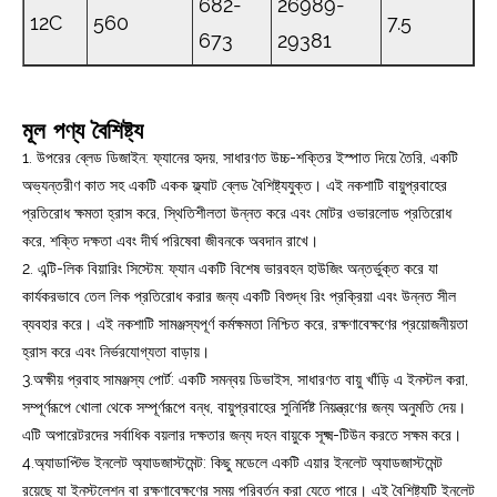
682-
26989-
12C
560
7.5
673
29381
মূল পণ্য বৈশিষ্ট্য
1. উপরের ব্লেড ডিজাইন: ফ্যানের হৃদয়, সাধারণত উচ্চ-শক্তির ইস্পাত দিয়ে তৈরি, একটি
অভ্যন্তরীণ কাত সহ একটি একক ফ্ল্যাট ব্লেড বৈশিষ্ট্যযুক্ত। এই নকশাটি বায়ুপ্রবাহের
প্রতিরোধ ক্ষমতা হ্রাস করে, স্থিতিশীলতা উন্নত করে এবং মোটর ওভারলোড প্রতিরোধ
করে, শক্তি দক্ষতা এবং দীর্ঘ পরিষেবা জীবনকে অবদান রাখে।
2. এন্টি-লিক বিয়ারিং সিস্টেম: ফ্যান একটি বিশেষ ভারবহন হাউজিং অন্তর্ভুক্ত করে যা
কার্যকরভাবে তেল লিক প্রতিরোধ করার জন্য একটি বিশুদ্ধ রিং প্রক্রিয়া এবং উন্নত সীল
ব্যবহার করে। এই নকশাটি সামঞ্জস্যপূর্ণ কর্মক্ষমতা নিশ্চিত করে, রক্ষণাবেক্ষণের প্রয়োজনীয়তা
হ্রাস করে এবং নির্ভরযোগ্যতা বাড়ায়।
3.অক্ষীয় প্রবাহ সামঞ্জস্য পোর্ট: একটি সমন্বয় ডিভাইস, সাধারণত বায়ু খাঁড়ি এ ইনস্টল করা,
সম্পূর্ণরূপে খোলা থেকে সম্পূর্ণরূপে বন্ধ, বায়ুপ্রবাহের সুনির্দিষ্ট নিয়ন্ত্রণের জন্য অনুমতি দেয়।
এটি অপারেটরদের সর্বাধিক বয়লার দক্ষতার জন্য দহন বায়ুকে সূক্ষ্ম-টিউন করতে সক্ষম করে।
4.অ্যাডাপ্টিভ ইনলেট অ্যাডজাস্টমেন্ট: কিছু মডেলে একটি এয়ার ইনলেট অ্যাডজাস্টমেন্ট
রয়েছে যা ইনস্টলেশন বা রক্ষণাবেক্ষণের সময় পরিবর্তন করা যেতে পারে। এই বৈশিষ্ট্যটি ইনলেট