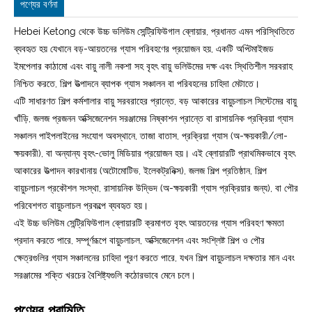
পণ্যের বর্ণনা
Hebei Ketong থেকে উচ্চ ভলিউম সেন্ট্রিফিউগাল ব্লোয়ার, প্রধানত এমন পরিস্থিতিতে
ব্যবহৃত হয় যেখানে বড়-আয়তনের গ্যাস পরিবহণের প্রয়োজন হয়, একটি অপ্টিমাইজড
ইমপেলার কাঠামো এবং বায়ু নালী নকশা সহ বৃহৎ বায়ু ভলিউমের দক্ষ এবং স্থিতিশীল সরবরাহ
নিশ্চিত করতে, শিল্প উত্পাদনে ব্যাপক গ্যাস সঞ্চালন বা পরিবহনের চাহিদা মেটাতে।
এটি সাধারণত শিল্প কর্মশালার বায়ু সরবরাহের প্রান্তে, বড় আকারের বায়ুচলাচল সিস্টেমের বায়ু
খাঁড়ি, জলজ প্রজনন অক্সিজেনেশন সরঞ্জামের নিষ্কাশন প্রান্তে বা রাসায়নিক প্রক্রিয়া গ্যাস
সঞ্চালন পাইপলাইনের সংযোগ অবস্থানে, তাজা বাতাস, প্রক্রিয়া গ্যাস (অ-ক্ষয়কারী/লো-
ক্ষয়কারী), বা অন্যান্য বৃহৎ-ভোলু মিডিয়ার প্রয়োজন হয়। এই ব্লোয়ারটি প্রাথমিকভাবে বৃহৎ
আকারের উত্পাদন কারখানায় (অটোমোটিভ, ইলেকট্রনিক্স), জলজ শিল্প প্রতিষ্ঠান, শিল্প
বায়ুচলাচল প্রকৌশল সংস্থা, রাসায়নিক উদ্ভিদ (অ-ক্ষয়কারী গ্যাস প্রক্রিয়ার জন্য), বা পৌর
পরিবেশগত বায়ুচলাচল প্রকল্পে ব্যবহৃত হয়।
এই উচ্চ ভলিউম সেন্ট্রিফিউগাল ব্লোয়ারটি ক্রমাগত বৃহৎ আয়তনের গ্যাস পরিবহণ ক্ষমতা
প্রদান করতে পারে, সম্পূর্ণরূপে বায়ুচলাচল, অক্সিজেনেশন এবং সংশ্লিষ্ট শিল্প ও পৌর
ক্ষেত্রগুলির গ্যাস সঞ্চালনের চাহিদা পূরণ করতে পারে, যখন শিল্প বায়ুচলাচল দক্ষতার মান এবং
সরঞ্জামের শক্তি খরচের বৈশিষ্ট্যগুলি কঠোরভাবে মেনে চলে।
পণ্যের পরামিতি