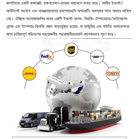
কাপলিংকে একটি কমপ্যাক্ট, রক্ষণাবেক্ষণ-বান্ধব সমাবেশে সংহত করে। নমনীয় ইনলেট/
আউটলেট সংযোগ এবং সামঞ্জস্যযোগ্য ড্যাম্পারগুলি অপারেটিং অবস্থার সাথে অবাধে মানিয়ে
নেয়। ঐচ্ছিক সংযোজনগুলির মধ্যে একটি ইনলেট ভালভ, বিয়ারিং টেম্পারেচার/ভাইব্রেশন
সেন্সর এবং ইম্পেলার ক্লিনিং নজল অন্তর্ভুক্ত রয়েছে, যা ফাউন্ড্রি এবং মাইনিং অপারেশনের
মতো চাহিদাপূর্ণ পরিবেশের প্রয়োজনীয় প্রয়োজনীয়তাগুলি ব্যাপকভাবে পূরণ করে।