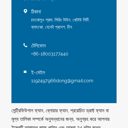
ঠিকানা

চাংবোলুও গ্রাম, সিয়িং টাউন, বোটাউ সিটি,
ক্যাংঝো, হেবেই প্রদেশ, চীন
টেলিফোন

+86-18003177440
ই-মেইল

1192497966dong@gmail.com
সেন্ট্রিফিউগাল ফ্যান, ব্লোয়ার ফ্যান, প্ররোচিত ড্রাফ্ট ফ্যান বা
মূল্য তালিকা সম্পর্কে অনুসন্ধানের জন্য, অনুগ্রহ করে আপনার
ইমেলটি আমাদের কাছে পাঠান এবং আমরা 24 ঘন্টার মধ্যে