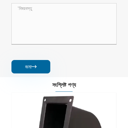
জমা

সংশ্লিষ্ট পণ্য
ডাইরেক্ট ড্রাইভ সেন্ট্রিফিউগাল ব্লোয়ার
আরো দেখুন >>