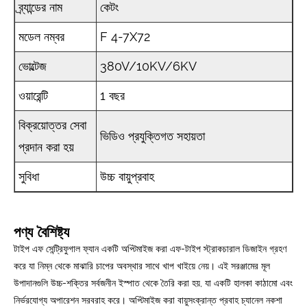
ব্র্যান্ডের নাম
কেটং
মডেল নম্বর
F 4-7X72
ভোল্টেজ
380V/10KV/6KV
ওয়ারেন্টি
1 বছর
বিক্রয়োত্তর সেবা
ভিডিও প্রযুক্তিগত সহায়তা
প্রদান করা হয়
সুবিধা
উচ্চ বায়ুপ্রবাহ
পণ্য বৈশিষ্ট্য
টাইপ এফ সেন্ট্রিফুগাল ফ্যান একটি অপ্টিমাইজ করা এফ-টাইপ স্ট্রাকচারাল ডিজাইন গ্রহণ
করে যা নিম্ন থেকে মাঝারি চাপের অবস্থার সাথে খাপ খাইয়ে নেয়। এই সরঞ্জামের মূল
উপাদানগুলি উচ্চ-শক্তির সর্বজনীন ইস্পাত থেকে তৈরি করা হয়, যা একটি হালকা কাঠামো এবং
নির্ভরযোগ্য অপারেশন সরবরাহ করে। অপ্টিমাইজ করা বায়ুসংক্রান্ত প্রবাহ চ্যানেল নকশা