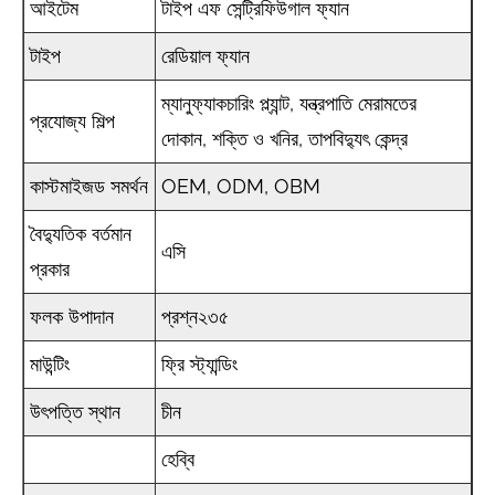
আইটেম
টাইপ এফ সেন্ট্রিফিউগাল ফ্যান
টাইপ
রেডিয়াল ফ্যান
ম্যানুফ্যাকচারিং প্ল্যান্ট, যন্ত্রপাতি মেরামতের
প্রযোজ্য শিল্প
দোকান, শক্তি ও খনির, তাপবিদ্যুৎ কেন্দ্র
কাস্টমাইজড সমর্থন
OEM, ODM, OBM
বৈদ্যুতিক বর্তমান
এসি
প্রকার
ফলক উপাদান
প্রশ্ন২৩৫
মাউন্টিং
ফ্রি স্ট্যান্ডিং
উৎপত্তি স্থান
চীন
হেব্বি