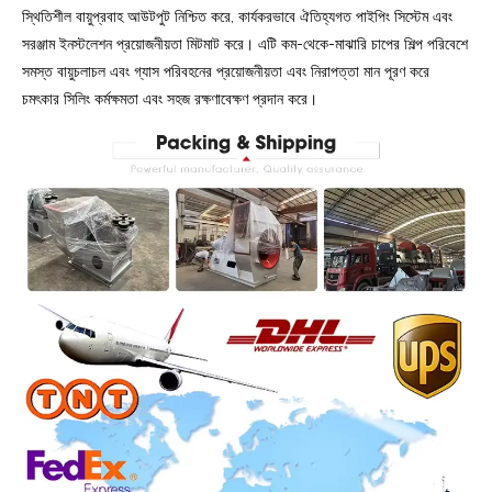
স্থিতিশীল বায়ুপ্রবাহ আউটপুট নিশ্চিত করে, কার্যকরভাবে ঐতিহ্যগত পাইপিং সিস্টেম এবং
সরঞ্জাম ইনস্টলেশন প্রয়োজনীয়তা মিটমাট করে। এটি কম-থেকে-মাঝারি চাপের শিল্প পরিবেশে
সমস্ত বায়ুচলাচল এবং গ্যাস পরিবহনের প্রয়োজনীয়তা এবং নিরাপত্তা মান পূরণ করে
চমৎকার সিলিং কর্মক্ষমতা এবং সহজ রক্ষণাবেক্ষণ প্রদান করে।