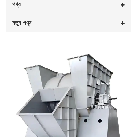
পণ্য
নতুন পণ্য