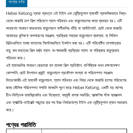
পণ্যের বর্ণনা
Hebei Ketong দ্বারা প্রদত্ত এই টাইপ এফ সেন্ট্রিফুগাল ফ্যানটি প্রাথমিকভাবে নিম্ন-
থেকে-মাঝারি চাপ শিল্প পরিবেশে গ্যাস পরিবহন এবং বায়ুচলাচলের জন্য ব্যবহৃত হয়। এটি
সাধারণত সাধারণ কারখানার বায়ুচলাচল নালীগুলির খাঁড়ি বা আউটলেটে, ছোট থেকে মাঝারি
আকারের ধূলিকণা অপসারণের সরঞ্জাম, প্রক্রিয়া সহায়ক বায়ুচলাচল ব্যবস্থা, বা সিভিল
বিল্ডিংগুলিতে তাজা বাতাসের সিস্টেমগুলিতে ইনস্টল করা হয়। এটি পরিবেষ্টিত তাপমাত্রার
বায়ু, কম ঘনত্বের শিল্প বর্জ্য গ্যাস, অ-ক্ষয়কারী প্রক্রিয়া গ্যাস, বা পরিষ্কার বায়ুপ্রবাহ
পরিবহন করে।
এই ফ্যানগুলির সাধারণ ক্রেতারা হল হালকা শিল্প প্রতিষ্ঠান, বাণিজ্যিক ভবন রক্ষণাবেক্ষণ
কোম্পানি, ছোট উৎপাদন প্ল্যান্ট, বায়ুচলাচল প্রকৌশল সংস্থা বা পরিবেশগত সরঞ্জাম
বিতরণকারী৷ এই ফ্যানটি বায়ুচলাচল, গ্যাস পরিবহন এবং নিম্ন থেকে মাঝারি চাপের পরিবেশের
জন্য মৌলিক পরিবেশগত সম্মতি মানগুলি পূরণ করে৷ Hebei Ketong, একটি বড় মাপের
চীন-ভিত্তিক ফ্যাব্রিকেটর এবং বিক্রেতা, বহুমুখী বাল্ক অর্ডারিং, তাত্ক্ষণিক স্টক অ্যাক্সেস
এবং ফ্যাক্টরি-ডাইরেক্ট পছন্দের হার সহ উচ্চ-নির্ভরযোগ্য টাইপ এফ সেন্ট্রিফুগাল ফ্যান সরবরাহ
করে।
পণ্যের পরামিতি