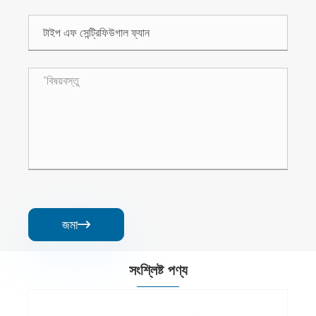
জমা

সংশ্লিষ্ট পণ্য