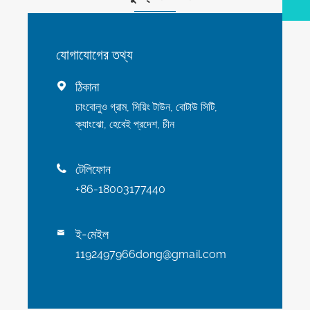
যোগাযোগের তথ্য
ঠিকানা

চাংবোলুও গ্রাম, সিয়িং টাউন, বোটাউ সিটি,
ক্যাংঝো, হেবেই প্রদেশ, চীন
টেলিফোন

+86-18003177440
ই-মেইল

1192497966dong@gmail.com