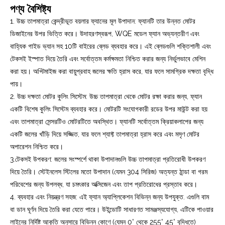
পণ্য বৈশিষ্ট্য
1. উচ্চ তাপমাত্রা কেন্দ্রীভূত বয়লার ফ্যানের মূল উপাদান: ফ্যানটি তার উন্নত মোটর
ডিজাইনের উপর ভিত্তি করে। উদাহরণস্বরূপ, WQE মডেল ফ্যান অভ্যন্তরীণ এবং
বাহ্যিক গাইড ভ্যান সহ 10টি বাইরের ব্লেড ব্যবহার করে। এই ব্লেডগুলি শক্তিশালী এবং
টেকসই ইস্পাত দিয়ে তৈরি এবং সর্বোত্তম কর্মক্ষমতা নিশ্চিত করার জন্য নির্ভুলভাবে মেশিন
করা হয়। অপ্টিমাইজ করা বায়ুপ্রবাহ জলের ক্ষতি হ্রাস করে, যার ফলে সামগ্রিক দক্ষতা বৃদ্ধি
পায়।
2. উচ্চ দক্ষতা মোটর কুলিং সিস্টেম: উচ্চ তাপমাত্রা থেকে মোটর রক্ষা করার জন্য, ফ্যান
একটি বিশেষ কুলিং সিস্টেম ব্যবহার করে। মোটরটি সংযোগকারী রডের উপর মাউন্ট করা হয়
এবং তাপমাত্রা সেন্সরটিও মোটরটিতে অবস্থিত। ফ্যানটি সর্বোত্তম ক্রিয়াকলাপের জন্য
একটি জলের খাঁড়ি দিয়ে সজ্জিত, যার ফলে শ্যাফ্ট তাপমাত্রা হ্রাস করে এবং মসৃণ মোটর
অপারেশন নিশ্চিত করে।
3.টেকসই উপকরণ: জলের সংস্পর্শে থাকা উপাদানগুলি উচ্চ তাপমাত্রা প্রতিরোধী উপকরণ
দিয়ে তৈরি। স্টেইনলেস স্টিলের মতো উপাদান (যেমন 304 সিরিজ) অত্যন্ত ঠান্ডা বা গরম
পরিবেশের জন্য উপলব্ধ, যা চমৎকার অক্সিজেন এবং তাপ প্রতিরোধের প্রস্তাব করে।
4. ব্যবহার এবং নিয়ন্ত্রণ সহজ: এই ফ্যান অ্যাপ্লিকেশন বিভিন্ন জন্য উপযুক্ত. এগুলি বাম
বা ডান ঘূর্ণন দিয়ে তৈরি করা যেতে পারে। উইন্ডোটি সাধারণত সামঞ্জস্যযোগ্য, এটিকে পাওয়ার
লাইনের নির্দিষ্ট আকৃতি অনুসারে বিভিন্ন কোণে (যেমন 0° থেকে 255° 45° বৃদ্ধিতে)