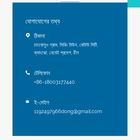
যোগাযোগের তথ্য
ঠিকানা

চাংবোলুও গ্রাম, সিয়িং টাউন, বোটাউ সিটি,
ক্যাংঝো, হেবেই প্রদেশ, চীন
টেলিফোন

+86-18003177440
ই-মেইল

1192497966dong@gmail.com