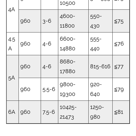
10500
4A
4600-
550-
960
3-6
≦75
11800
430
4.5
6600-
555-
960
4-6
≦76
A
14880
440
8680-
960
4-6
815-616
≦77
17880
5A
9800-
920-
960
5.5-6
≦79
19300
640
10425-
1250-
6A
960
7.5-6
≦81
21473
980