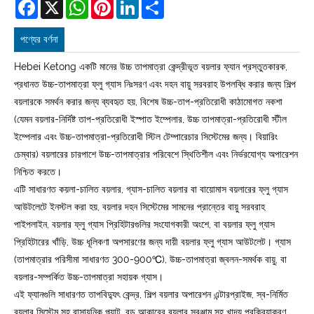
Facebook
X
WhatsApp
Pinterest
LinkedIn
Share
পণ্যের বর্ণনা
Hebei Ketong একটি মানের উচ্চ তাপমাত্রা কেন্দ্রীভূত বয়লার ফ্যান প্রস্তুতকারক,
প্রধানত উচ্চ-তাপমাত্রা ফ্লু গ্যাস নিঃসরণ এবং দহন বায়ু সরবরাহ উপলব্ধি করার জন্য শিল্প
বয়লারকে সমর্থন করার জন্য ব্যবহৃত হয়, বিশেষ উচ্চ-তাপ-প্রতিরোধী কাঠামোগত নকশা
(যেমন বয়লার-নির্দিষ্ট তাপ-প্রতিরোধী ইস্পাত ইম্পেলার, উচ্চ তাপমাত্রা-প্রতিরোধী স্টীল
ইম্পেলার এবং উচ্চ-তাপমাত্রা-প্রতিরোধী স্টিল টেম্পারেচার সিস্টেমের জন্য। বিয়ারিং
চেম্বার) বয়লারের চারপাশে উচ্চ-তাপমাত্রার পরিবেশে স্থিতিশীল এবং নির্ভরযোগ্য অপারেশন
নিশ্চিত করতে।
এটি সাধারণত কয়লা-চালিত বয়লার, গ্যাস-চালিত বয়লার বা বায়োমাস বয়লারের ফ্লু গ্যাস
আউটলেটে ইনস্টল করা হয়, বয়লার দহন সিস্টেমের সামনের প্রান্তের বায়ু সরবরাহ
পাইপলাইন, বয়লার ফ্লু গ্যাস প্রিহিটারগুলির সংযোগকারী অংশে, বা বয়লার ফ্লু গ্যাস
প্রিহিটারের খাঁড়ি, উচ্চ ধূলিকণা অপসারণের জন্য দায়ী বয়লার ফ্লু গ্যাস আউটলেট। গ্যাস
(তাপমাত্রার পরিসীমা সাধারণত 300-900℃), উচ্চ-তাপমাত্রা জ্বলন-সমর্থক বায়ু, বা
বয়লার-সম্পর্কিত উচ্চ-তাপমাত্রা সহায়ক গ্যাস।
এই ফ্যানগুলি সাধারণত তাপবিদ্যুৎ কেন্দ্র, শিল্প বয়লার অপারেশন এন্টারপ্রাইজ, স্ব-নির্মিত
বয়লার সিস্টেম সহ রাসায়নিক প্ল্যান্ট, বড় আকারের বয়লার সরঞ্জাম সহ খাদ্য প্রক্রিয়াকরণ