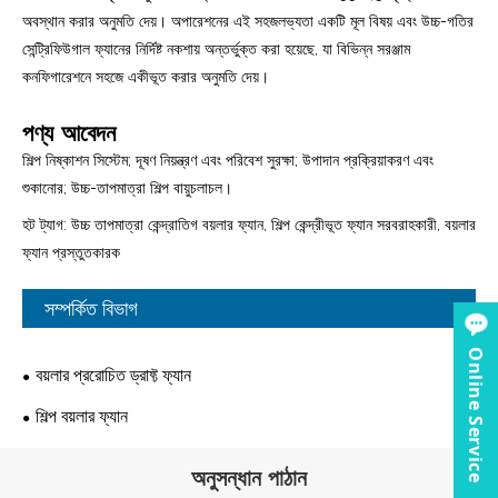
অবস্থান করার অনুমতি দেয়। অপারেশনের এই সহজলভ্যতা একটি মূল বিষয় এবং উচ্চ-গতির
সেন্ট্রিফিউগাল ফ্যানের নির্দিষ্ট নকশায় অন্তর্ভুক্ত করা হয়েছে, যা বিভিন্ন সরঞ্জাম
কনফিগারেশনে সহজে একীভূত করার অনুমতি দেয়।
পণ্য আবেদন
শিল্প নিষ্কাশন সিস্টেম; দূষণ নিয়ন্ত্রণ এবং পরিবেশ সুরক্ষা; উপাদান প্রক্রিয়াকরণ এবং
শুকানোর; উচ্চ-তাপমাত্রা শিল্প বায়ুচলাচল।
হট ট্যাগ: উচ্চ তাপমাত্রা কেন্দ্রাতিগ বয়লার ফ্যান, শিল্প কেন্দ্রীভূত ফ্যান সরবরাহকারী, বয়লার
ফ্যান প্রস্তুতকারক
সম্পর্কিত বিভাগ
Online Service
বয়লার প্ররোচিত ড্রাফ্ট ফ্যান
শিল্প বয়লার ফ্যান
অনুসন্ধান পাঠান