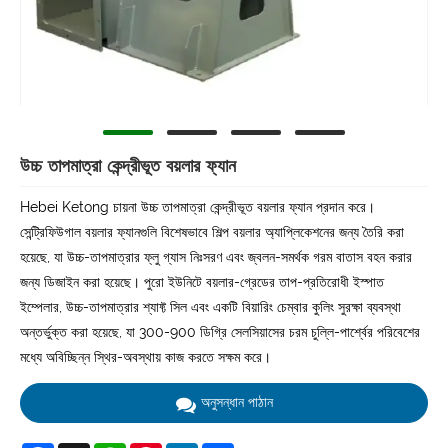
উচ্চ তাপমাত্রা কেন্দ্রীভূত বয়লার ফ্যান
Hebei Ketong চায়না উচ্চ তাপমাত্রা কেন্দ্রীভূত বয়লার ফ্যান প্রদান করে।
সেন্ট্রিফিউগাল বয়লার ফ্যানগুলি বিশেষভাবে শিল্প বয়লার অ্যাপ্লিকেশনের জন্য তৈরি করা
হয়েছে, যা উচ্চ-তাপমাত্রার ফ্লু গ্যাস নিঃসরণ এবং জ্বলন-সমর্থক গরম বাতাস বহন করার
জন্য ডিজাইন করা হয়েছে। পুরো ইউনিটে বয়লার-গ্রেডের তাপ-প্রতিরোধী ইস্পাত
ইম্পেলার, উচ্চ-তাপমাত্রার শ্যাফ্ট সিল এবং একটি বিয়ারিং চেম্বার কুলিং সুরক্ষা ব্যবস্থা
অন্তর্ভুক্ত করা হয়েছে, যা 300-900 ডিগ্রি সেলসিয়াসের চরম চুল্লি-পার্শ্বের পরিবেশের
মধ্যে অবিচ্ছিন্ন স্থির-অবস্থায় কাজ করতে সক্ষম করে।
অনুসন্ধান পাঠান