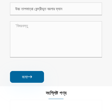
জমা

সংশ্লিষ্ট পণ্য