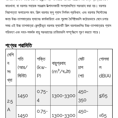
কারখানা, বা বয়লার সহায়ক সরঞ্জাম উত্পাদনকারী সংস্থাগুলিতে সরবরাহ করা হয়। বয়লার
নিরাপত্তা অপারেশন মান, শিল্প বয়লার ফ্লু গ্যাস নির্গমন প্রবিধান, এবং বয়লার সিস্টেমের
জন্য উচ্চ-তাপমাত্রার ফ্যানের কার্যকারিতা এবং সুরক্ষা বৈশিষ্ট্যগুলি কঠোরভাবে মেনে চলার
সময় এই উচ্চ তাপমাত্রা কেন্দ্রীভূত বয়লার ফ্যানটি শিল্প বয়লারগুলির উচ্চ-তাপমাত্রার গ্যাস
পরিবহণ এবং দহন-সমর্থক বায়ু সরবরাহের চাহিদাগুলি সম্পূর্ণরূপে পূরণ করতে পারে।
পণ্যের পরামিতি
মেশি
গতি
শক্তি
মোট
গোলমা
ন
বায়ুপ্রবাহ
(আর/
(kw-
চাপ
ল
সং
(m³/ঘণ্টা)
মিনিট)
P)
(পা)
dB(A)
খ্যা
0.75-
450-
1450
1300-3300
≦65
4
350
2.5
A
0.75-
450-
1450
1300-3300
≤65