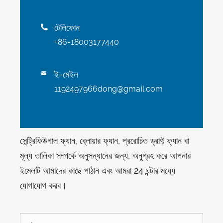
টেলিফোন

+86-18003177440
ই-মেইল

1192497966dong@gmail.com
সেন্ট্রিফিউগাল ফ্যান, ব্লোয়ার ফ্যান, প্ররোচিত ড্রাফ্ট ফ্যান বা
মূল্য তালিকা সম্পর্কে অনুসন্ধানের জন্য, অনুগ্রহ করে আপনার
ইমেলটি আমাদের কাছে পাঠান এবং আমরা 24 ঘন্টার মধ্যে
যোগাযোগ করব।