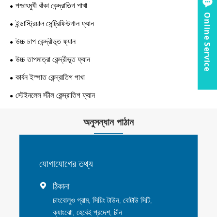
পশ্চাৎমুখী বাঁকা কেন্দ্রাতিগ পাখা
Online Service
ইন্ডাস্ট্রিয়াল সেন্ট্রিফিউগাল ফ্যান
উচ্চ চাপ কেন্দ্রীভূত ফ্যান
উচ্চ তাপমাত্রা কেন্দ্রীভূত ফ্যান
কার্বন ইস্পাত কেন্দ্রাতিগ পাখা
স্টেইনলেস স্টীল কেন্দ্রাতিগ ফ্যান
অনুসন্ধান পাঠান
যোগাযোগের তথ্য
ঠিকানা

চাংবোলুও গ্রাম, সিয়িং টাউন, বোটাউ সিটি,
ক্যাংঝো, হেবেই প্রদেশ, চীন