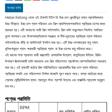
পণ্যের বর্ণনা
Hebei Ketong থেকে এই টেকসই টাইপ ডি উচ্চ চাপ কেন্দ্রীভূত ফ্যান প্রাথমিকভাবে
উচ্চ-তীব্রতা, উচ্চ-চাপ গ্যাস পরিবহন এবং শিল্প অ্যাপ্লিকেশনগুলিতে প্রক্রিয়া চাপের জন্য
ব্যবহৃত হয়। এটি সাধারণত ভারী শিল্প পাইপলাইন, শিল্প ভাটা বায়ুচলাচল সিস্টেম, সমন্বিত
ধুলো অপসারণ এবং ডিসালফারাইজেশন সরঞ্জাম, বা দীর্ঘ-দূরত্বের প্রক্রিয়া গ্যাস পরিবহন
পাইপলাইনের খাঁড়ি বা আউটলেটে ইনস্টল করা হয়। এটি উচ্চ-তাপমাত্রার ফ্লু গ্যাস,
ধূলিকণাযুক্ত গ্যাস, ক্ষয়কারী প্রক্রিয়া গ্যাস, বা উচ্চ-চাপের বায়ু পরিবহন করে।
এই ধরনের পাখা প্রধানত ভারী যন্ত্রপাতি, রাসায়নিক উদ্যোগ, ধাতুবিদ্যার উদ্ভিদ, বিল্ডিং
উপকরণ উত্পাদনকারী ভাটা কারখানা এবং শিল্প পরিবেশগত প্রকৌশল কোম্পানিগুলিতে সরবরাহ
করা হয়। এই ফ্যানটি কঠোর শিল্প পরিস্থিতিতে প্রয়োজনীয় উচ্চ-চাপ গ্যাস পরিবহন,
প্রক্রিয়া সম্মতি এবং পরিবেশগত নির্গমন মানগুলি পূরণ করতে পারে। বাল্ক অর্ডারের জন্য
প্রেসার সেন্ট্রিফিউগাল ফ্যান, প্রস্তুত স্টক, প্রম্পট উত্তর এবং ফ্যাক্টরি-প্রত্যক্ষ অনুকূল
দাম সহ।
পণ্যের পরামিতি
RPM
ফ্যানে
বায়ু ভলিউম
মোটর শক্তি