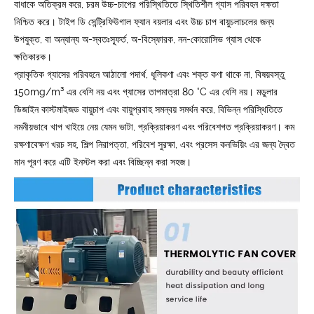
বাধাকে অতিক্রম করে, চরম উচ্চ-চাপের পরিস্থিতিতে স্থিতিশীল গ্যাস পরিবহন দক্ষতা
নিশ্চিত করে। টাইপ ডি সেন্ট্রিফিউগাল ফ্যান বয়লার এবং উচ্চ চাপ বায়ুচলাচলের জন্য
উপযুক্ত, বা অন্যান্য অ-স্বতঃস্ফূর্ত, অ-বিস্ফোরক, নন-কোরোসিভ গ্যাস থেকে
ক্ষতিকারক।
প্রাকৃতিক গ্যাসের পরিবহনে আঠালো পদার্থ, ধূলিকণা এবং শক্ত কণা থাকে না, বিষয়বস্তু
150mg/m³ এর বেশি নয় এবং গ্যাসের তাপমাত্রা 80 °C এর বেশি নয়। মডুলার
ডিজাইন কাস্টমাইজড বায়ুচাপ এবং বায়ুপ্রবাহ সমন্বয় সমর্থন করে, বিভিন্ন পরিস্থিতিতে
নমনীয়ভাবে খাপ খাইয়ে নেয় যেমন ভাটা, প্রক্রিয়াকরণ এবং পরিবেশগত প্রক্রিয়াকরণ। কম
রক্ষণাবেক্ষণ খরচ সহ, শিল্প নিরাপত্তা, পরিবেশ সুরক্ষা, এবং প্রসেস কনভিয়িং এর জন্য দ্বৈত
মান পূরণ করে এটি ইনস্টল করা এবং বিচ্ছিন্ন করা সহজ।