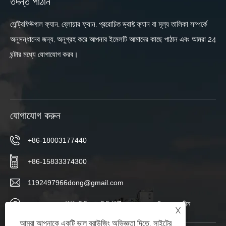
তদন্ত পাঠান
সেন্ট্রিফিউগাল ফ্যান, ব্লোয়ার ফ্যান, প্ররোচিত ড্রাফ্ট ফ্যান বা মূল্য তালিকা সম্পর্কে
অনুসন্ধানের জন্য, অনুগ্রহ করে আপনার ইমেলটি আমাদের কাছে পাঠান এবং আমরা 24
ঘন্টার মধ্যে যোগাযোগ করব।
যোগাযোগ করুন
+86-18003177440
+86-15833374300
1192497966dong@gmail.com
চাংবোলুও গ্রাম, সিয়িং টাউন, বোটাউ সিটি, ক্যাংঝো, হেবেই প্রদেশ, চীন
X
আমরা আপনাকে একটি ভাল ব্রাউজিং অভিজ্ঞতা দিতে, সাইটের