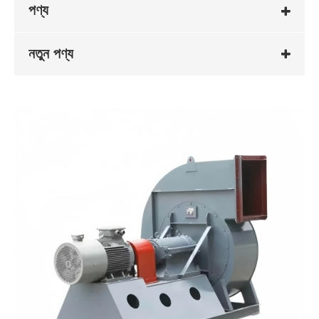
পণ্য
নতুন পণ্য