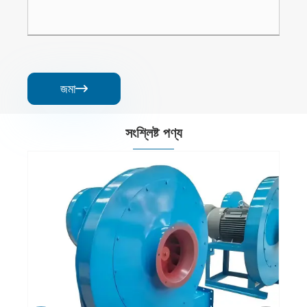
জমা

সংশ্লিষ্ট পণ্য