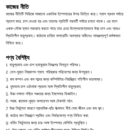
কাজের নীতি
কাজের নীতিটি সিরিজে সাজানো একাধিক ইম্পেলারের উপর ভিত্তি করে। গ্যাস প্রথম পর্যায়ে
প্রবেশ করে, চাপ দেওয়া হয় এবং তারপর প্রতিটি পরবর্তী পর্যায়ে চলতে থাকে। এর ফলে
একক-স্টেজ ফ্যান সরবরাহ করতে পারে তার চেয়ে উল্লেখযোগ্যভাবে উচ্চ চাপ এবং আরও
স্থিতিশীল বায়ুপ্রবাহ। কাঠামো চাহিদা অপারেটিং অবস্থার অধীনেও সামঞ্জস্যপূর্ণ কর্মক্ষমতা
নিশ্চিত করে।
পণ্য বৈশিষ্ট্য
1. বায়ুপ্রবাহ এবং চাপ ভ্যাকুয়াম বিকল্পের বিস্তৃত পরিসর।
2. তেল-মুক্ত নিষ্কাশন গ্যাস, পরিষ্কার পরিবেশের জন্য উপযুক্ত।
3. কম কম্পন এবং কম শব্দের জন্য কম্পিউটার-নিয়ন্ত্রিত গতিশীল ভারসাম্য।
4. ন্যূনতম চাপ ওঠানামা প্রভাব সঙ্গে স্থিতিশীল বায়ুপ্রবাহ.
5. উচ্চ-দক্ষতা শক্তি সঞ্চয়ের জন্য ইমপেলার ডিজাইন।
6. সহজ, ঝামেলা-মুক্ত অপারেশন সঙ্গে টেকসই গঠন.
7. উচ্চ নির্ভুলতা কারণে প্রাথমিক-ছাঁচ উত্পাদন; দীর্ঘ সেবা জীবন এবং কম শব্দ।
8. কঠোর মান নিয়ন্ত্রণ প্রমিত এবং নির্ভরযোগ্য পণ্য নিশ্চিত করা.
9. বর্ধিত নির্ভুলতার জন্য চার-অক্ষ ইম্পেলার মেশিনিং প্রযুক্তি।