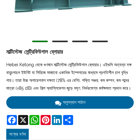
মাল্টিস্টেজ সেন্ট্রিফিউগাল ব্লোয়ার
Hebei Ketong থেকে গুণমান মাল্টিস্টেজ সেন্ট্রিফিউগাল ব্লোয়ার। এইগুলি অত্যন্ত দক্ষ
বায়ুচলাচল ইউনিট যা সিরিজে সাজানো একাধিক ইম্পেলারের মাধ্যমে প্রগতিশীল চাপ বৃদ্ধি
পায়। তারা উচ্চ অপারেশনাল দক্ষতা (78% এর বেশি), শক্তি সঞ্চয়, কম কম্পন, কম শব্দের
মাত্রা (≤85 dB) এবং শিল্প অ্যাপ্লিকেশন জুড়ে মসৃণ, নির্ভরযোগ্য কর্মক্ষমতা প্রদান করে।
অনুসন্ধান পাঠান
Facebook
X
WhatsApp
Pinterest
LinkedIn
Share
পণ্যের বর্ণনা