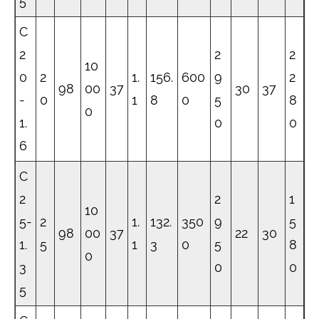
5
C
2
2
2
10
0
2
1.
156.
600
9
2
98
00
37
30
37
-
0
1
8
0
5
8
0
1.
0
0
6
C
2
2
1
10
5-
2
1.
132.
350
9
5
98
00
37
22
30
1.
5
1
3
0
5
8
0
3
0
0
5