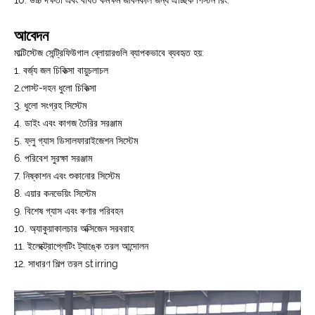
10. উচ্চ দক্ষতা এবং বর্ধিত কর্মক্ষম জীবনকাল জন্য ঐচ্ছিক পিস্টন রিং.
আবেদন
মাল্টিস্টেজ সেন্ট্রিফিউগাল ব্লোয়ারগুলি ব্যাপকভাবে ব্যবহৃত হয়:
1. বর্জ্য জল চিকিত্সা বায়ুচলাচল
2.পোস্ট-দহন ধুলো চিকিত্সা
3. ধুলো সংগ্রহ সিস্টেম
4. ডাইং এবং কাগজ তৈরির সরঞ্জাম
5. ফ্লু গ্যাস ডিসালফারাইজেশন সিস্টেম
6. পরিবেশ সুরক্ষা সরঞ্জাম
7. নিষ্কাশন এবং শুকানোর সিস্টেম
8. এয়ার কনভেয়িং সিস্টেম
9. বিশেষ গ্যাস এবং কণার পরিবহন
10. অ্যাকুয়াকালচার অক্সিজেন সরবরাহ
11. ইলেক্ট্রোপ্লেটিং ট্যাঙ্কে তরল আন্দোলন
12. সাধারণ শিল্প তরল stirring