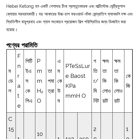
Hebei Ketong হল একটি পেশাদার চীনা প্রস্তুতকারক এবং মাল্টিস্টেজ সেন্ট্রিফুগাল
ব্লোয়ার সরবরাহকারী। বড় আকারের উচ্চ-চাপ ফরওয়ার্ড-বাঁকা কেন্দ্রাতিগ ফ্যানগুলি দক্ষ এবং
স্থিতিশীল বায়ুপ্রবাহ এবং গ্যাস সংকোচন প্রয়োজন শিল্প পরিস্থিতির জন্য ডিজাইন করা
হয়েছে।
পণ্যের পরামিতি
F
পিটি
P
এ
গ
ক্ষম
ক্ষম
n
PTeSsLur
ম
ইএ
m
তা
ম
তি
তা
তা
r
e Baost
কে
ডে
স
m
পমা
কে
r/
কি
কি
a
KPa
জি
ল
কে
H₂
ত্রা
উ
মি
লোও
লোও
t
mmH O
পিএ
O
ম
নিট
য়াট
য়াট
e
C
15
2
1
10
-
1
1.
132.
350
9
0