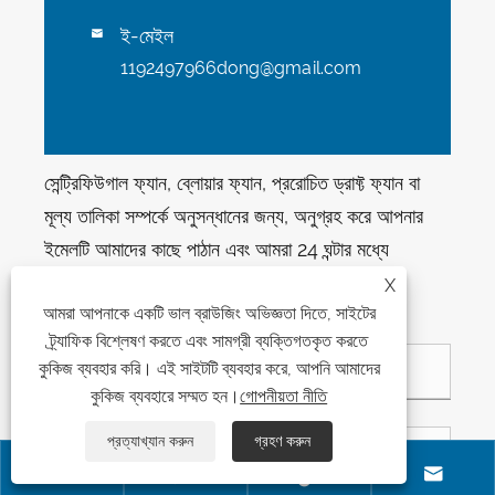
ই-মেইল

1192497966dong@gmail.com
সেন্ট্রিফিউগাল ফ্যান, ব্লোয়ার ফ্যান, প্ররোচিত ড্রাফ্ট ফ্যান বা
মূল্য তালিকা সম্পর্কে অনুসন্ধানের জন্য, অনুগ্রহ করে আপনার
ইমেলটি আমাদের কাছে পাঠান এবং আমরা 24 ঘন্টার মধ্যে
যোগাযোগ করব।
X
আমরা আপনাকে একটি ভাল ব্রাউজিং অভিজ্ঞতা দিতে, সাইটের
ট্র্যাফিক বিশ্লেষণ করতে এবং সামগ্রী ব্যক্তিগতকৃত করতে
কুকিজ ব্যবহার করি। এই সাইটটি ব্যবহার করে, আপনি আমাদের
কুকিজ ব্যবহারে সম্মত হন।
গোপনীয়তা নীতি
প্রত্যাখ্যান করুন
গ্রহণ করুন



