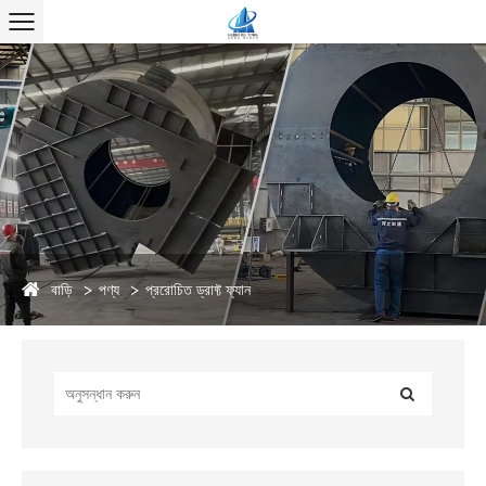
বাড়ি
পণ্য
প্ররোচিত ড্রাফ্ট ফ্যান