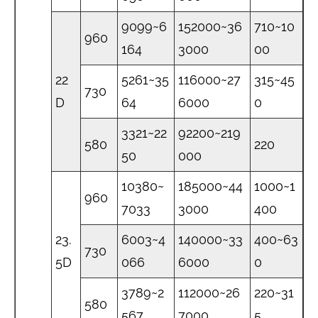
9099~6
152000~36
710~10
960
164
3000
00
22
5261~35
116000~27
315~45
730
D
64
6000
0
3321~22
92200~219
580
220
50
000
10380~
185000~44
1000~1
960
7033
3000
400
23.
6003~4
140000~33
400~63
730
5D
066
6000
0
3789~2
112000~26
220~31
580
567
7000
5