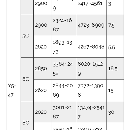
2900
2417~4561
3
9
2324~16
2900
4723~8909
7.5
87
5C
1893~13
2620
4267~8048
5.5
73
3364~24
8020~1512
2850
18.5
52
9
6C
Y5-
2844~20
7372~1390
2620
15
47
69
8
3001~21
13474~2541
2020
30
87
7
8C
2550~18
12407~234