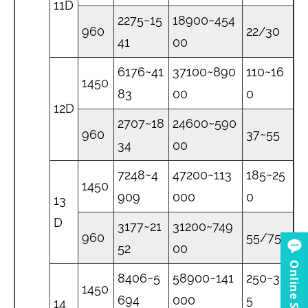
11D
2275~15
18900~454
960
22/30
41
00
6176~41
37100~890
110~16
1450
83
00
0
12D
2707~18
24600~590
960
37~55
34
00
7248~4
47200~113
185~25
1450
909
000
0
13
D
3177~21
31200~749
960
55/75
52
00
Online Service
8406~5
58900~141
250~35
1450
694
000
5
14