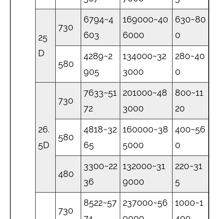
6794~4
169000~40
630~80
730
603
6000
0
25
D
4289~2
134000~32
280~40
580
905
3000
0
7633~51
201000~48
800~11
730
72
3000
20
26.
4818~32
160000~38
400~56
580
5D
65
5000
0
3300~22
132000~31
220~31
480
36
9000
5
8522~57
237000~56
1000~1
730
74
9000
400