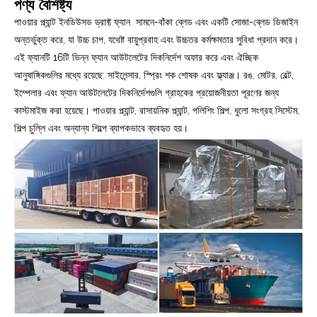
পণ্য বৈশিষ্ট্য
পাওয়ার প্ল্যান্ট ইনডিউসড ড্রাফ্ট ফ্যান সামনে-বাঁকা ব্লেড এবং একটি সোজা-ব্লেড ডিজাইন
অন্তর্ভুক্ত করে, যা উচ্চ চাপ, যথেষ্ট বায়ুপ্রবাহ এবং উচ্চতর কর্মক্ষমতার সুবিধা প্রদান করে।
এই ফ্যানটি 16টি ভিন্ন ফ্যান আউটলেটের দিকনির্দেশ অফার করে এবং ঐচ্ছিক
আনুষাঙ্গিকগুলির মধ্যে রয়েছে: সাইলেন্সার, স্প্রিং শক শোষক এবং ফ্ল্যাঞ্জ। রঙ, মোটর, বেল্ট,
ইম্পেলার এবং ফ্যান আউটলেটের দিকনির্দেশগুলি গ্রাহকের প্রয়োজনীয়তা পূরণের জন্য
কাস্টমাইজ করা হয়েছে। পাওয়ার প্ল্যান্ট, রাসায়নিক প্ল্যান্ট, পলিশিং শিল্প, ধুলো সংগ্রহ সিস্টেম,
শিল্প চুল্লি এবং অন্যান্য শিল্পে ব্যাপকভাবে ব্যবহৃত হয়।