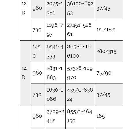
12
2075~1
36100~692
960
37/45
D
381
53
1196~7
27451~526
730
15 /18.5
97
61
145
6541~4
86586~16
280/315
0
333
6100
14
2831~1
57326~109
960
75/90
D
883
970
1630~1
43591~836
730
37/45
086
24
3709~2
85571~164
960
185
465
150