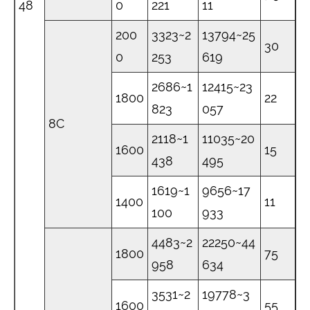
48
0
221
11
200
3323~2
13794~25
30
0
253
619
2686~1
12415~23
1800
22
823
057
8C
2118~1
11035~20
1600
15
438
495
1619~1
9656~17
1400
11
100
933
4483~2
22250~44
1800
75
958
634
3531~2
19778~3
1600
55