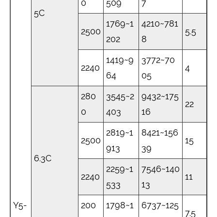
0
509
7
5C
1769~1
4210~781
2500
5.5
202
8
1419~9
3772~70
2240
4
64
05
280
3545~2
9432~175
22
0
403
16
2819~1
8421~156
2500
15
913
39
6.3C
2259~1
7546~140
2240
11
533
13
Y5-
200
1798~1
6737~125
7.5