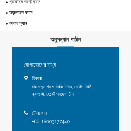
প্ররোচিত ড্রাফ্ট ফ্যান
বায়ুচলাচল ফ্যান
বয়লার ফ্যান
অনুসন্ধান পাঠান
যোগাযোগের তথ্য
ঠিকানা

চাংবোলুও গ্রাম, সিয়িং টাউন, বোটাউ সিটি,
ক্যাংঝো, হেবেই প্রদেশ, চীন
টেলিফোন

+86-18003177440