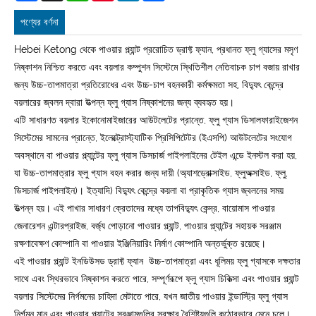
পণ্যের বর্ণনা
Hebei Ketong থেকে পাওয়ার প্ল্যান্ট প্ররোচিত ড্রাফ্ট ফ্যান, প্রধানত ফ্লু গ্যাসের মসৃণ
নিষ্কাশন নিশ্চিত করতে এবং বয়লার কম্পুশন সিস্টেমে স্থিতিশীল নেতিবাচক চাপ বজায় রাখার
জন্য উচ্চ-তাপমাত্রা প্রতিরোধের এবং উচ্চ-চাপ বহনকারী কর্মক্ষমতা সহ, বিদ্যুৎ কেন্দ্রে
বয়লারের জ্বলন দ্বারা উত্পন্ন ফ্লু গ্যাস নিষ্কাশনের জন্য ব্যবহৃত হয়।
এটি সাধারণত বয়লার ইকোনোমাইজারের আউটলেটের প্রান্তে, ফ্লু গ্যাস ডিসালফারাইজেশন
সিস্টেমের সামনের প্রান্তে, ইলেক্ট্রোস্ট্যাটিক প্রিসিপিটেটর (ইএসপি) আউটলেটের সংযোগ
অবস্থানে বা পাওয়ার প্ল্যান্টের ফ্লু গ্যাস ডিসচার্জ পাইপলাইনের টেইল এন্ডে ইনস্টল করা হয়,
যা উচ্চ-তাপমাত্রার ফ্লু গ্যাস বহন করার জন্য দায়ী (অ্যাশড্রোক্সাইড, ফ্লুঅক্সাইড, ফ্লু,
ডিসচার্জ পাইপলাইন)। ইত্যাদি) বিদ্যুৎ কেন্দ্রে কয়লা বা প্রাকৃতিক গ্যাস জ্বলনের সময়
উত্পন্ন হয়। এই পাখার সাধারণ ক্রেতাদের মধ্যে তাপবিদ্যুৎ কেন্দ্র, বায়োমাস পাওয়ার
জেনারেশন এন্টারপ্রাইজ, বর্জ্য পোড়ানো পাওয়ার প্ল্যান্ট, পাওয়ার প্ল্যান্টের সহায়ক সরঞ্জাম
রক্ষণাবেক্ষণ কোম্পানি বা পাওয়ার ইঞ্জিনিয়ারিং নির্মাণ কোম্পানি অন্তর্ভুক্ত রয়েছে।
এই পাওয়ার প্ল্যান্ট ইনডিউসড ড্রাফ্ট ফ্যান উচ্চ-তাপমাত্রা এবং ধূলিময় ফ্লু গ্যাসকে দক্ষতার
সাথে এবং স্থিরভাবে নিষ্কাশন করতে পারে, সম্পূর্ণরূপে ফ্লু গ্যাস চিকিত্সা এবং পাওয়ার প্ল্যান্ট
বয়লার সিস্টেমের নির্গমনের চাহিদা মেটাতে পারে, যখন জাতীয় পাওয়ার ইন্ডাস্ট্রি ফ্লু গ্যাস
নির্গমন মান এবং পাওয়ার প্ল্যান্টের সরঞ্জামগুলির সুরক্ষার বৈশিষ্ট্যগুলি কঠোরভাবে মেনে চলে।