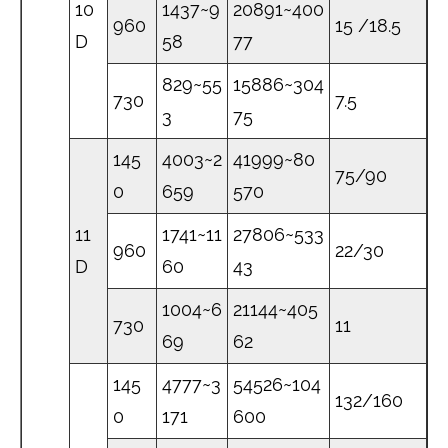
10
1437~9
20891~400
960
15 /18.5
D
58
77
829~55
15886~304
730
7.5
3
75
145
4003~2
41999~80
75/90
0
659
570
11
1741~11
27806~533
960
22/30
D
60
43
1004~6
21144~405
730
11
69
62
145
4777~3
54526~104
132/160
0
171
600