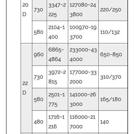
20
3347~2
127080~24
730
220/250
D
225
3800
2104~1
100970~19
580
110/132
400
3700
6865~
233000~43
960
650~850
4864
4000
3972~2
177000~33
730
310/370
815
2000
22
D
2501~1
141000~26
580
165/180
775
3000
1716~1
116000~21
480
140
216
7000