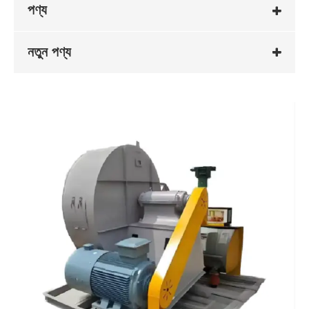
পণ্য
নতুন পণ্য