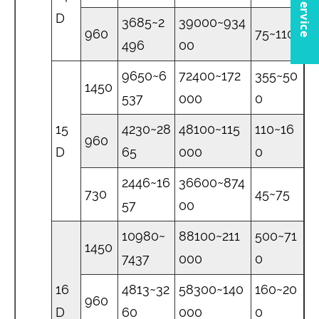
D
3685~2
39000~934
960
75~110
496
00
9650~6
72400~172
355~50
1450
537
000
0
15
4230~28
48100~115
110~16
960
D
65
000
0
2446~16
36600~874
730
45~75
57
00
10980~
88100~211
500~71
1450
7437
000
0
16
4813~32
58300~140
160~20
960
D
60
000
0