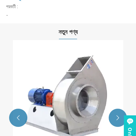
পরবর্তী :
-
নতুন পণ্য

