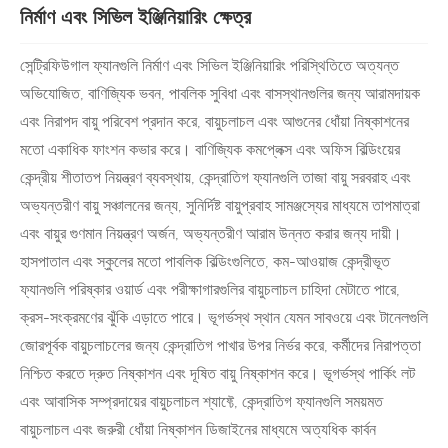
নির্মাণ এবং সিভিল ইঞ্জিনিয়ারিং ক্ষেত্র
সেন্ট্রিফিউগাল ফ্যানগুলি নির্মাণ এবং সিভিল ইঞ্জিনিয়ারিং পরিস্থিতিতে অত্যন্ত
অভিযোজিত, বাণিজ্যিক ভবন, পাবলিক সুবিধা এবং বাসস্থানগুলির জন্য আরামদায়ক
এবং নিরাপদ বায়ু পরিবেশ প্রদান করে, বায়ুচলাচল এবং আগুনের ধোঁয়া নিষ্কাশনের
মতো একাধিক ফাংশন কভার করে। বাণিজ্যিক কমপ্লেক্স এবং অফিস বিল্ডিংয়ের
কেন্দ্রীয় শীতাতপ নিয়ন্ত্রণ ব্যবস্থায়, কেন্দ্রাতিগ ফ্যানগুলি তাজা বায়ু সরবরাহ এবং
অভ্যন্তরীণ বায়ু সঞ্চালনের জন্য, সুনির্দিষ্ট বায়ুপ্রবাহ সামঞ্জস্যের মাধ্যমে তাপমাত্রা
এবং বায়ুর গুণমান নিয়ন্ত্রণ অর্জন, অভ্যন্তরীণ আরাম উন্নত করার জন্য দায়ী।
হাসপাতাল এবং স্কুলের মতো পাবলিক বিল্ডিংগুলিতে, কম-আওয়াজ কেন্দ্রীভূত
ফ্যানগুলি পরিষ্কার ওয়ার্ড এবং পরীক্ষাগারগুলির বায়ুচলাচল চাহিদা মেটাতে পারে,
ক্রস-সংক্রমণের ঝুঁকি এড়াতে পারে। ভূগর্ভস্থ স্থান যেমন সাবওয়ে এবং টানেলগুলি
জোরপূর্বক বায়ুচলাচলের জন্য কেন্দ্রাতিগ পাখার উপর নির্ভর করে, কর্মীদের নিরাপত্তা
নিশ্চিত করতে দ্রুত নিষ্কাশন এবং দূষিত বায়ু নিষ্কাশন করে। ভূগর্ভস্থ পার্কিং লট
এবং আবাসিক সম্প্রদায়ের বায়ুচলাচল শ্যাফ্টে, কেন্দ্রাতিগ ফ্যানগুলি সময়মত
বায়ুচলাচল এবং জরুরী ধোঁয়া নিষ্কাশন ডিজাইনের মাধ্যমে অত্যধিক কার্বন