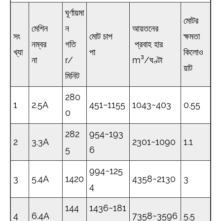
ঘূর্ণায়মা
মোটর
মেশিন
ন
আয়তনের
সং
মোট চাপ
ক্ষমতা
নম্বর
গতি
প্রবাহ হার
খ্যা
পা
কিলোও
না
r/
m³/ঘণ্টা
য়াট
মিনিট
280
1
2.5A
451~1155
1043~403
0.55
0
282
954~193
2
3.3A
2301~1090
1.1
5
6
994~125
3
5.4A
1420
4358~2130
3
4
144
1436~181
4
6.4A
7358~3596
5.5