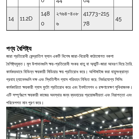
0
44
04
148
২৭৬৪~৪০৮
41773~215
14
11.2D
45
0
৬
78
পণ্য বৈশিষ্ট্য
জারা প্রতিরোধী কেন্দ্রাতিগ ফ্যান একটি বিশেষ জারা-বিরোধী কাঠামোগত নকশা
বৈশিষ্ট্যযুক্ত। মূল উপাদানগুলি ক্ষয়-প্রতিরোধী সংকর ধাতু বা অ্যান্টি-জারা আবরণ দিয়ে তৈরি,
কার্যকরভাবে বিভিন্ন ক্ষয়কারী মিডিয়ার ক্ষয় প্রতিরোধ করে। অপ্টিমাইজ করা বায়ুসংক্রান্ত
প্রবাহ চ্যানেলগুলি দক্ষ এবং স্থিতিশীল গ্যাস পরিবহন নিশ্চিত করে, নির্ভরযোগ্য সিলিং
কার্যকারিতা ক্ষয়কারী গ্যাস ফুটো প্রতিরোধ করে এবং ইনস্টলেশন ও রক্ষণাবেক্ষণ সুবিধাজনক।
এটি সম্পূর্ণরূপে ক্ষয়কারী কাজের অবস্থার জন্য ব্যবহারের প্রয়োজনীয়তা এবং নিরাপত্তা এবং
পরিবেশগত মান পূরণ করে।