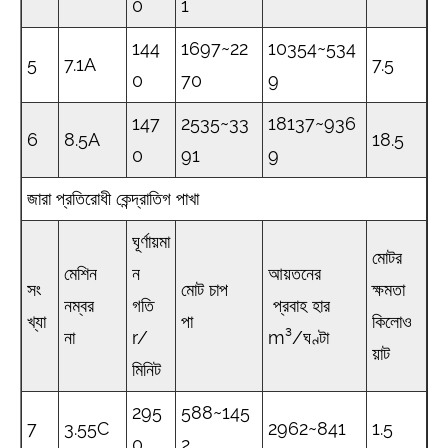
0
1
144
1697~22
10354~534
5
7.1A
7.5
0
70
9
147
2535~33
18137~936
6
8.5A
18.5
0
91
9
জারা প্রতিরোধী কেন্দ্রাতিগ পাখা
ঘূর্ণায়মা
মোটর
মেশিন
ন
আয়তনের
সং
মোট চাপ
ক্ষমতা
নম্বর
গতি
প্রবাহ হার
খ্যা
পা
কিলোও
না
r/
m³/ঘণ্টা
য়াট
মিনিট
295
588~145
7
3.55C
2962~841
1.5
0
2