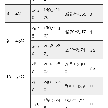
345
1893~26
8
4C
3996~1355
3
0
76
292
1667~23
4970~2317
4
5
27
9
4.5C
325
2058~28
5522~2574
5.5
0
73
260
2002~26
7980~390
7.5
0
04
0
10
5.4C
290
2491~324
8901~4350
11
0
0
1859~24
13770~711
1915
11
87
3