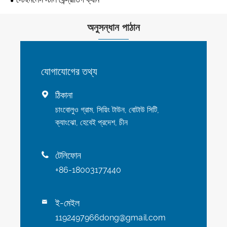
অনুসন্ধান পাঠান
যোগাযোগের তথ্য
ঠিকানা

চাংবোলুও গ্রাম, সিয়িং টাউন, বোটাউ সিটি,
ক্যাংঝো, হেবেই প্রদেশ, চীন
টেলিফোন

+86-18003177440
ই-মেইল

1192497966dong@gmail.com