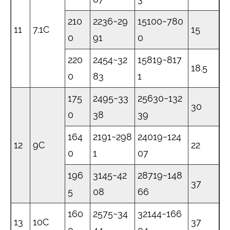
210
2236~29
15100~780
11
7.1C
15
0
91
0
220
2454~32
15819~817
18.5
0
83
1
175
2495~33
25630~132
30
0
38
39
164
2191~298
24019~124
12
9C
22
0
1
07
196
3145~42
28719~148
37
5
08
66
160
2575~34
32144~166
13
10C
37