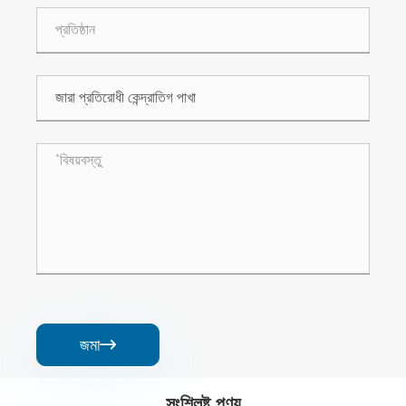
জমা

সংশ্লিষ্ট পণ্য